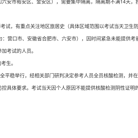
和六安市裕安区、金安区），需要集中隔离，隔离期不满14天，
建筑师考试，有重点关注地区旅居史（具体区域范围以考试当天卫生
域为：营口市、安徽省合肥市、六安市），因时间紧急未能提供考
参加考试的人员。
的考生。
安全平稳举行，经相关部门研判决定参考人员全员核酸检测，并
防控具体要求。考试当天因个人原因不能提供核酸检测阴性证明