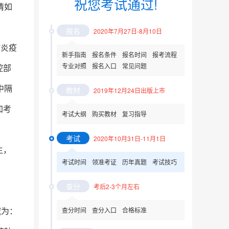
祝您考试通过!
情如
报名
2020年7月27日-8月10日
肺炎疫
新手指南
报名条件
报名时间
报考流程
专业对照
报名入口
常见问题
控部
中隔
教材
2019年12月24日出版上市
加考
考试大纲
购买教材
复习指导
考试
2020年10月31日-11月1日
生，
考试时间
领准考证
历年真题
考试技巧
查分
考后2-3个月左右
域为：
查分时间
查分入口
合格标准