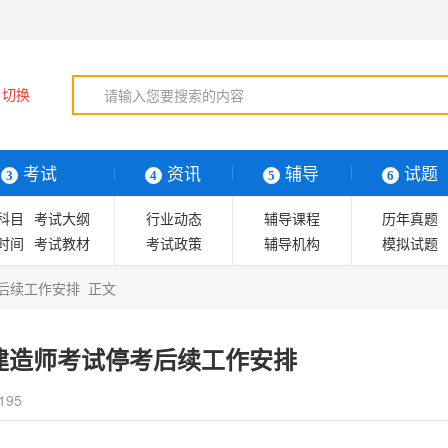
切换
考试
资讯
辅导
试题
3
4
5
6
科目
考试大纲
行业动态
辅导课程
历年真题
时间
考试教材
考试政策
辅导机构
模拟试题
辅导图书
复习指导
后续工作安排 正文
考试技巧
建造师考试停考后续工作安排
195