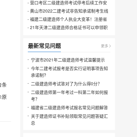
营口考区二级建造师考试停考后续工作安
排
黄山市2022二建考试非告知承诺制考生线
上核查安排
福建二级建造师个人执业大变革！注册省
内外同等待遇！
21年天津二级建造师合格证书可以申领职
业技能补贴吗?
最新常见问题
更多
宁波市2021年二级建造师考试温馨提示
今年二建考试报考是否实行证明事项告知
承诺制?
二级建造师考试答对了为什么得0分？
合条
二级建造师第一年考过一科第二年如何报
卡原
考？
福建省二级建造师考试报名常见问题解答
关于建造师证书补贴领取常见问题答疑汇
总