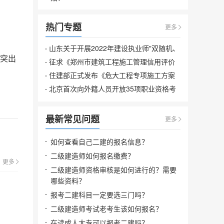
热门专题
更多
山东关于开展2022年建设执业师"双随机、
题突出
一公开"检查的通知
征求《郑州市建筑工程施工管理信用评价
管理办法（试行）》修改意见
住建部正式发布《危大工程专项施工方案
编制指南》
北京首次向外籍人员开放35项职业资格考
试其中包括建造师
最新常见问题
更多
如何查看自己二建的报名信息？
二级建造师如何报名缴费？
更多
二级建造师资格审核是如何进行的？需要
哪些资料？
报考二建科目一定要选三门吗？
二级建造师考试老考生该如何报名？
在读成人大专可以报考二建吗？