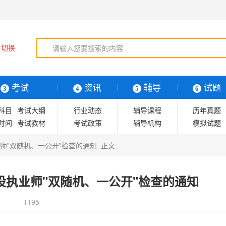
切换
考试
资讯
辅导
试题
3
4
5
6
科目
考试大纲
行业动态
辅导课程
历年真题
时间
考试教材
考试政策
辅导机构
模拟试题
辅导图书
复习指导
业师"双随机、一公开"检查的通知 正文
考试技巧
建设执业师"双随机、一公开"检查的通知
1195