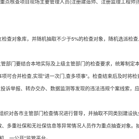
。重点核查项目现场主要管理人员(注册建造师、注册监理工程师)
立检查对象库，并随机抽取不少于5%的检查对象，随机选派检查
建设主管部门要结合本地实际及上级主管部门的检查要求，统筹制定
项可合并检查,实现"进一次门,查多项事"。检查结束后及时将检
过投诉举报、转办交办、数据监测等发现的违法违规个案线索，
设厅组织对各市主管部门检查情况进行督导，并抽取不同类别建设执
致、多重社保和无社保信息等异常情况人员作为重点抽查对象。
机、一公开"监管平台。